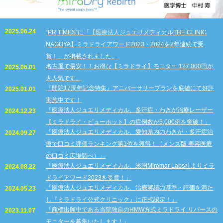
2025.06.24
“PR TIMES“に「【医療法人ジュエリメディカルTHE CLINIC
NAGOYA】ミラドライアワード2023・2024を2年連続で受
賞！」が掲載されました。
名古屋で最安！！お得な【ミラドライ】モニター 127,000円が
2025.06.01
大人気です。
『開院17周年記念特集』アニバーサリープランを底値にて好評
2025.01.01
実施中です！
「医療法人ジュエリメディカル、多汗症・わきが治療レーザー
2024.12.23
【ミラドライ・ビューホット】の症例数が3,000例を突破！」
「医療法人ジュエリメディカル、愛知県内のわきが・多汗症治
2024.09.27
療で口コミ評価ランキング第1位を獲得！（メンズ版 美容医療
の口コミ広場調べ）」
「医療法人ジュエリメディカル、米国Miramar Labs社よりミラ
2024.08.22
ドライアワード2023を受賞！」
「医療法人ジュエリメディカル、治療実績の基準・評価を満た
2024.05.23
し『ミラドライ公式クリニック』に正式認定！」
「商標出願中である当院独自のHMW方式ミラドライ リバースの
2023.11.07
モニターを募集いたします！」