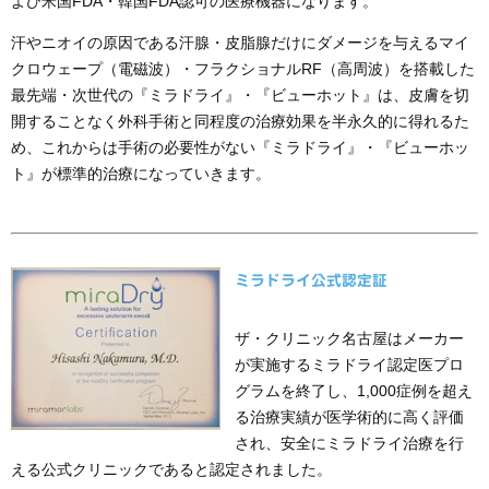
よび米国FDA・韓国FDA認可の医療機器になります。
汗やニオイの原因である汗腺・皮脂腺だけにダメージを与えるマイ
クロウェープ（電磁波）・フラクショナルRF（高周波）を搭載した
最先端・次世代の『ミラドライ』・『ビューホット』は、皮膚を切
開することなく外科手術と同程度の治療効果を半永久的に得れるた
め、これからは手術の必要性がない『ミラドライ』・『ビューホッ
ト』が標準的治療になっていきます。
ミラドライ公式認定証
ザ・クリニック名古屋はメーカー
が実施するミラドライ認定医プロ
グラムを終了し、1,000症例を超え
る治療実績が医学術的に高く評価
され、安全にミラドライ治療を行
える公式クリニックであると認定されました。