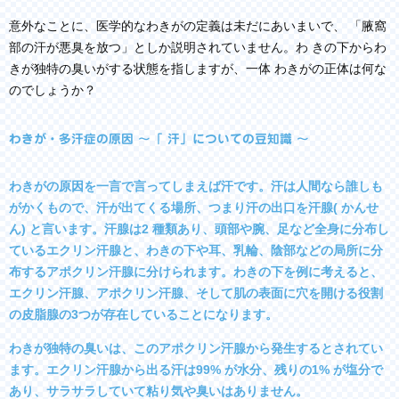
意外なことに、医学的なわきがの定義は未だにあいまいで、 「腋窩
部の汗が悪臭を放つ」としか説明されていません。わ きの下からわ
きが独特の臭いがする状態を指しますが、一体 わきがの正体は何な
のでしょうか？
わきが・多汗症の原因 ～「 汗」についての豆知識 ～
わきがの原因を一言で言ってしまえば汗です。汗は人間なら誰しも
がかくもので、汗が出てくる場所、つまり汗の出口を汗腺( かんせ
ん) と言います。汗腺は2 種類あり、頭部や腕、足など全身に分布し
ているエクリン汗腺と、わきの下や耳、乳輪、陰部などの局所に分
布するアポクリン汗腺に分けられます。わきの下を例に考えると、
エクリン汗腺、アポクリン汗腺、そして肌の表面に穴を開ける役割
の皮脂腺の3つが存在していることになります。
わきが独特の臭いは、このアポクリン汗腺から発生するとされてい
ます。エクリン汗腺から出る汗は99% が水分、残りの1% が塩分で
あり、サラサラしていて粘り気や臭いはありません。